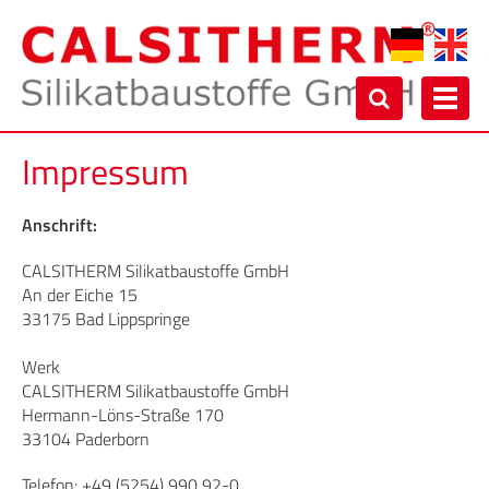
Toggl
navig
Impressum
Anschrift:
CALSITHERM Silikatbaustoffe GmbH
An der Eiche 15
33175 Bad Lippspringe
Werk
CALSITHERM Silikatbaustoffe GmbH
Hermann-Löns-Straße 170
33104 Paderborn
Telefon: +49 (5254) 990 92-0